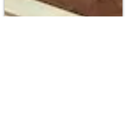
JOINVILLE-LE-PONT
OPTIQUE
Les artisans de votre vue