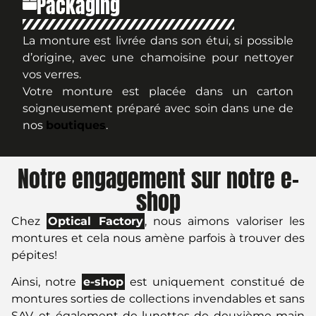
Packaging
La monture est livrée dans son étui, si possible
d’origine, avec une chamoisine pour nettoyer
vos verres.
Votre monture est placée dans un carton
soigneusement préparé avec soin dans une de
nos
boutiques
.
Notre engagement sur notre e-
shop
Chez
Optical Factory
, nous aimons valoriser les
montures et cela nous amène parfois à trouver des
pépites!
Ainsi, notre
e-shop
est uniquement constitué de
montures sorties de collections invendables et sans
SAV, et également de lunettes de deuxième main