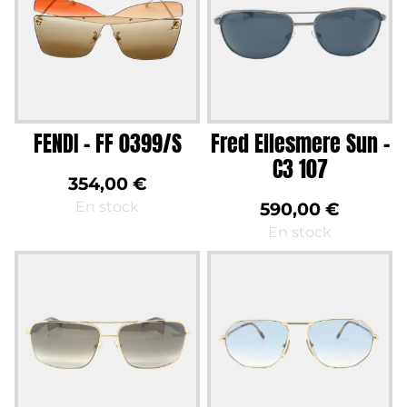
FENDI – FF 0399/S
Fred Ellesmere Sun –
C3 107
354,00
€
En stock
590,00
€
En stock