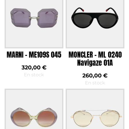
MARNI – ME109S 045
MONCLER – ML 0240
Navigaze 01A
320,00
€
En stock
260,00
€
En stock