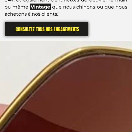
ou même
Vintage
que nous chinons ou que nous
achetons à nos clients.
CONSULTEZ TOUS NOS ENGAGEMENTS