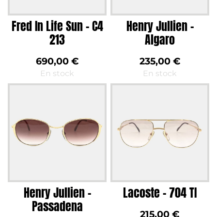
Fred In Life Sun – C4
Henry Jullien –
213
Algaro
690,00
€
235,00
€
En stock
En stock
Henry Jullien –
Lacoste – 704 TI
Passadena
215,00
€