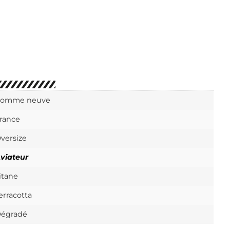
omme neuve
rance
versize
viateur
itane
erracotta
égradé