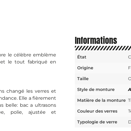
Informations
bore le célèbre emblème
État
C
et le tout fabriqué en
Origine
F
Taille
O
Style de monture
A
ns changé les verres et
ndance. Elle a fièrement
Matière de la monture
T
s belle: bac a ultrasons
Couleur des verres
T
e, polie, ajustée et
Typologie de verre
D