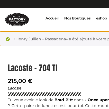
Accueil
Nos Boutiques
eshop
«Henry Jullien – Passadena» a été ajouté à votre p
Lacoste - 704 TI
215,00
€
Lacoste
Tu veux avoir le look de
Brad Pitt
dans «
Once upon
? Cette paire de lunettes est pour toi. Cette mont