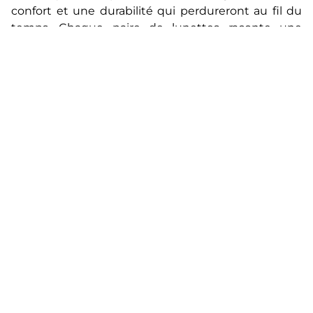
confort et une durabilité qui perdureront au fil du
temps. Chaque paire de lunettes raconte une
histoire, celle de l’union entre l’art de la conception
et l’ingénierie de précision, tout en reflétant votre
personnalité unique.
Que vous recherchiez des montures élégantes
pour votre quotidien, des lunettes de soleil pour
rehausser votre allure ou des modèles qui
fusionnent habilement design et technologie,
notre sélection de marques vous offre des
possibilités infinies