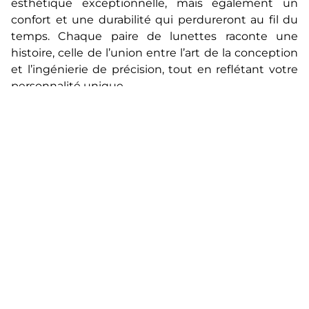
esthétique exceptionnelle, mais également un
confort et une durabilité qui perdureront au fil du
temps. Chaque paire de lunettes raconte une
histoire, celle de l’union entre l’art de la conception
et l’ingénierie de précision, tout en reflétant votre
personnalité unique.
Que vous recherchiez des montures élégantes
pour votre quotidien, des lunettes de soleil pour
rehausser votre allure ou des modèles qui
fusionnent habilement design et technologie,
notre sélection de marques vous offre des
possibilités infinies