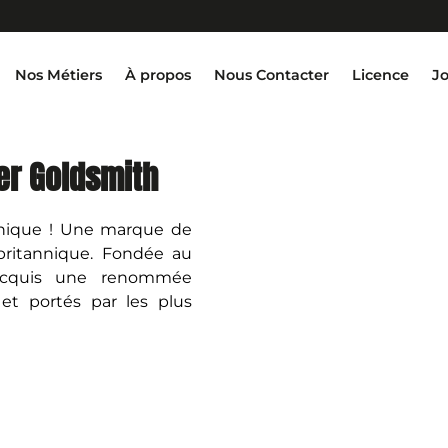
Nos Métiers
À propos
Nous Contacter
Licence
J
ver Goldsmith
annique ! Une marque de
e britannique. Fondée au
acquis une renommée
et portés par les plus