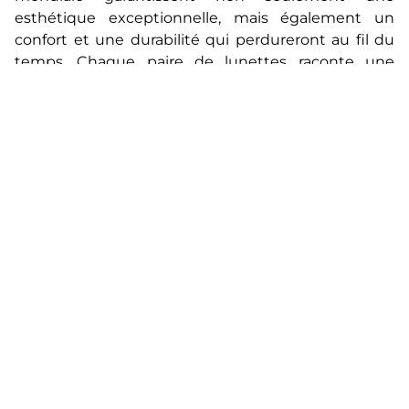
esthétique exceptionnelle, mais également un
confort et une durabilité qui perdureront au fil du
temps. Chaque paire de lunettes raconte une
histoire, celle de l’union entre l’art de la conception
et l’ingénierie de précision, tout en reflétant votre
personnalité unique.
Que vous recherchiez des montures élégantes
pour votre quotidien, des lunettes de soleil pour
rehausser votre allure ou des modèles qui
fusionnent habilement design et technologie,
notre sélection de marques vous offre des
possibilités infinies