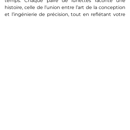
temps. Chaque paire de lunettes raconte une
histoire, celle de l’union entre l’art de la conception
et l’ingénierie de précision, tout en reflétant votre
personnalité unique.
Que vous recherchiez des montures élégantes
pour votre quotidien, des lunettes de soleil pour
rehausser votre allure ou des modèles qui
fusionnent habilement design et technologie,
notre sélection de marques vous offre des
possibilités infinies